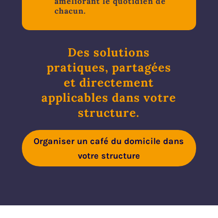
améliorant le quotidien de
chacun.
Des solutions
pratiques, partagées
et directement
applicables dans votre
structure.
Organiser un café du domicile dans
votre structure