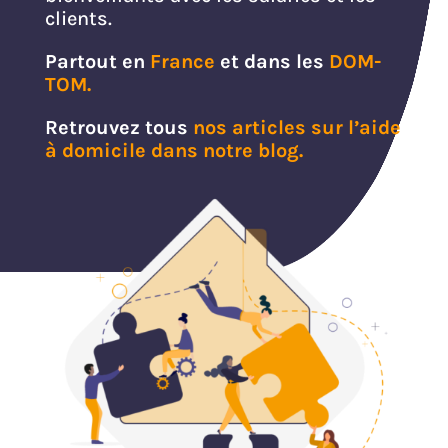
clients.
Partout en
France
et dans les
DOM-
TOM.
Retrouvez
tous
nos articles sur l’aide
à domicile dans notre blog.