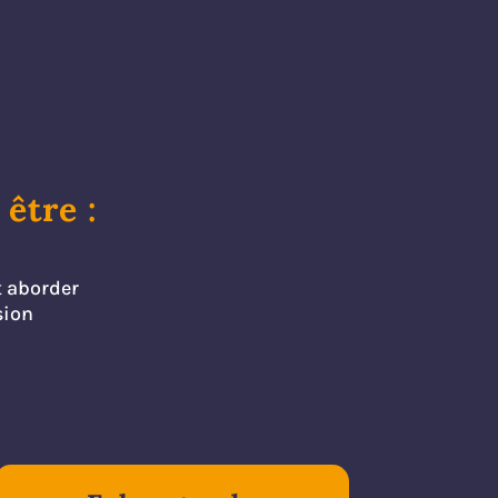
être :
t aborder
sion