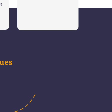
et
ques