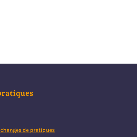
liaison
Les réunions d’équipe
Les remontées
d’information au bureau
L’utilisation des fiches de
mission
Les mécontentements des
clients
La communication avec
l’entourage
La télégestion
Le racisme de certains
 pratiques
bénéficiaires
Les allusions sexistes de
certains clients ou
entourage
L’attachement aux clients
échanges de pratiques
Le tutorat des nouveaux