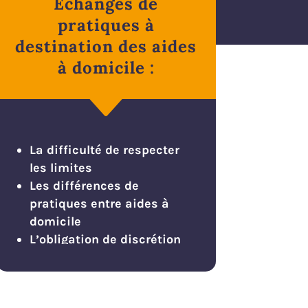
Echanges de
pratiques à
destination des aides
à domicile :
C
La difficulté de respecter
les limites
Les différences de
pratiques entre aides à
domicile
L’obligation de discrétion
La prise en compte des
habitudes des clients
L’utilisation du cahier de