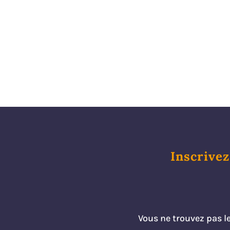
l’encadrement
intermédiaire
Les moyens à disposition
pour développer la
motivation des équipes
L’animation de réunions
participatives
Le management individuel
de l’encadrement
intermédiaire
Inscrivez
Vous ne trouvez pas l