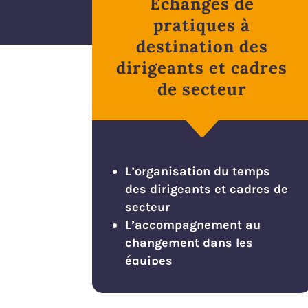
Echanges de
pratiques à
destination des
dirigeants et cadres
de secteur
C
L’organisation du temps
des dirigeants et cadres de
secteur
L’accompagnement au
changement dans les
équipes
Le développement de
l’autonomie de