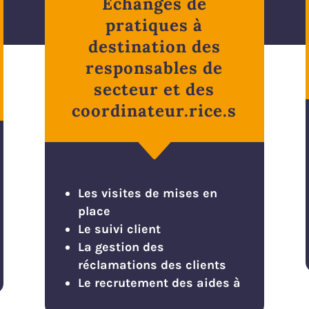
Echanges de
pratiques à
destination des
responsables de
secteur et des
coordinateur.rice.s
C
Les visites de mises en
place
Le suivi client
La gestion des
réclamations des clients
Le recrutement des aides à
domicile