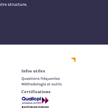
tre structure.
embauchés et des
stagiaires
Les incompatibilités avec
certains clients
Les demandes de certains
clients de partir avant
l’horaire prévu
L’arrivée en avance chez
les clients
Infos utiles
Questions fréquentes
Méthodologie et outils
Certifications