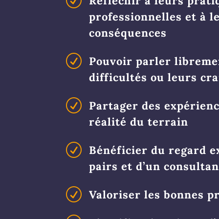
R
Réfléchir à leurs prat
professionnelles et à l
conséquences
R
Pouvoir parler libreme
difficultés ou leurs cr
R
Partager des expérienc
réalité du terrain
R
Bénéficier du regard e
pairs et d’un consultan
R
Valoriser les bonnes p