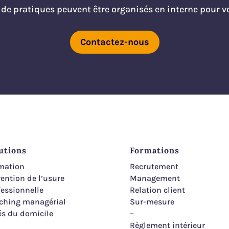
l’entourage des clients
de pratiques peuvent être organisés en interne pour vo
Le non-respect des limites
par les aides à domicile
Contactez-nous
Le non-respect de
l’obligation de discrétion
par les aides à domicile
Les incompatibilités
clients/intervenant.e.s
utions
Formations
mation
Recrutement
ention de l’usure
Management
fessionnelle
Relation client
ching managérial
Sur-mesure
és du domicile
–
Règlement intérieur